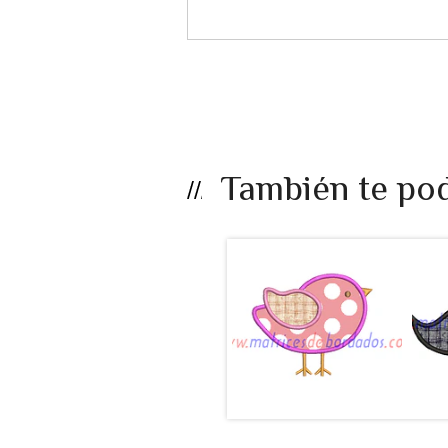
También te pod
LB25EF - Ave
apli...
$990