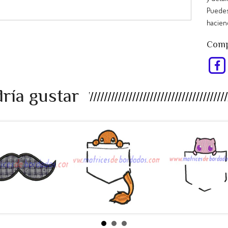
Puedes
hacien
Compa
ría gustar
EU98RP -
RT47AS -
KJ34UL -
bigote a...
Pokemon ...
Pokemon ..
$990
$990
$990