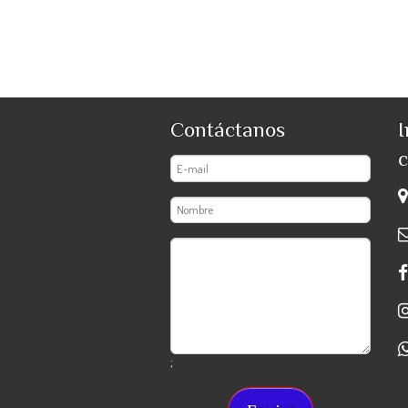
Contáctanos
I
c
;