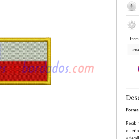
Form
Tama
Desc
Format
Recibir
diseño
y detal