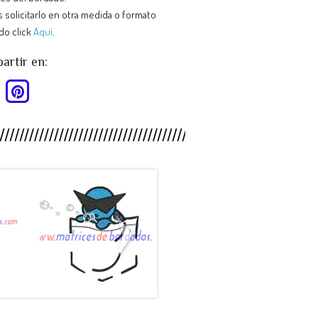
 solicitarlo en otra medida o formato
do click
Aquí
.
rtir en:
HY88SB -
MP26CT -
.
Pokemon ...
Escudo C...
$990
$990