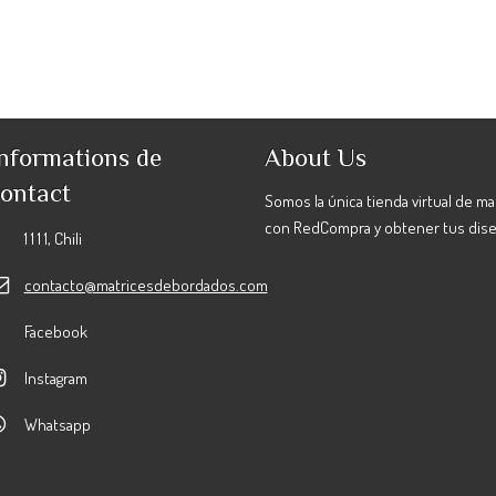
nformations de
About Us
ontact
Somos la única tienda virtual de m
con RedCompra y obtener tus dis
1 1 1 1, Chili
contacto@matricesdebordados.com
Facebook
Instagram
Whatsapp