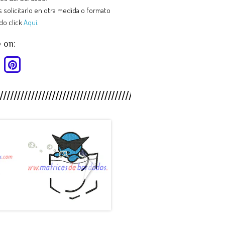
 solicitarlo en otra medida o formato
do click
Aquí
.
 on:
HY88SB -
MP26CT -
.
Pokemon ...
Escudo C...
$990
$990