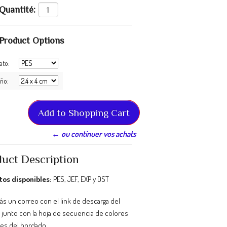
Quantité:
Product Options
ato:
ño:
← ou continuer vos achats
uct Description
os disponibles:
PES, JEF, EXP y DST
ás un correo con el link de descarga del
 junto con la hoja de secuencia de colores
les del bordado.