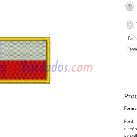
Form
Tama
Prod
Format
Recibir
diseño
y detal