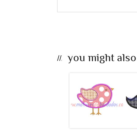
you might also
LB25EF - Ave
apli...
$990