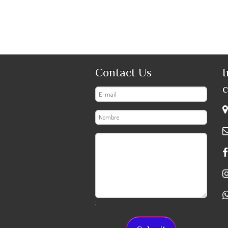
Contact Us
I
c
;