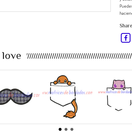
Puedes
hacien
Share
 love
EU98RP -
RT47AS -
KJ34UL -
bigote a...
Pokemon ...
Pokemon ..
$990
$990
$990