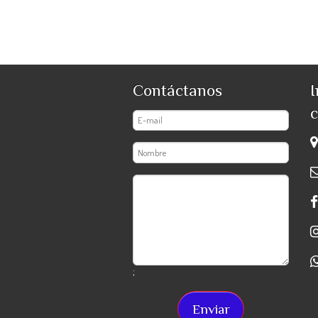
Contáctanos
I
c
;