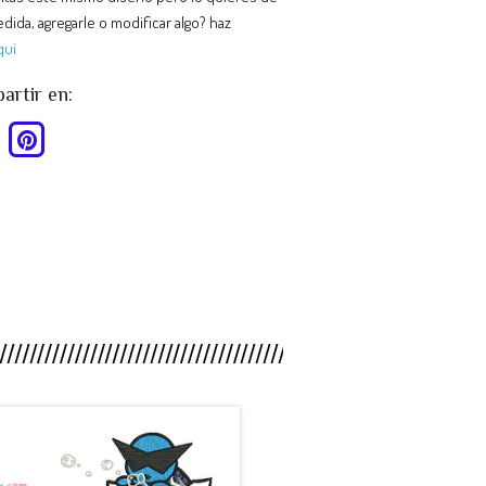
dida, agregarle o modificar algo? haz
quí
rtir en:
HY88SB -
MP26CT -