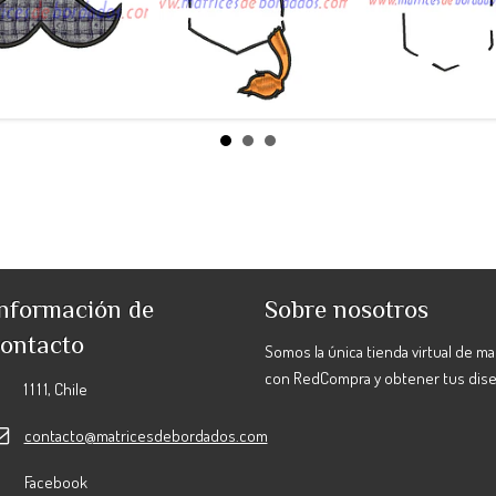
bigote a...
Pokemon ...
Pokemon ..
$990
$990
$990
nformación de
Sobre nosotros
ontacto
Somos la única tienda virtual de m
con RedCompra y obtener tus dis
1 1 1 1, Chile
contacto@matricesdebordados.com
Facebook