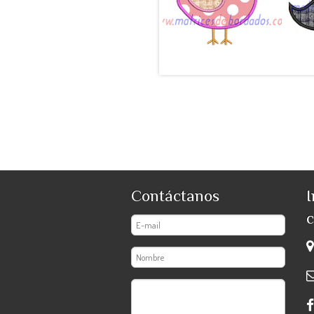
apli...
$990
Contáctanos
I
c