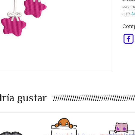
otra me
click
A
Compa
ría gustar
EU98RP -
RT47AS -
KJ34UL -