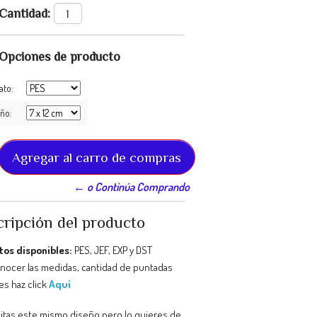
Cantidad:
Opciones de producto
ato:
ño:
← o Continúa Comprando
ripción del producto
os disponibles:
PES, JEF, EXP y DST
onocer las medidas, cantidad de puntadas
es haz click
Aquí
itas este mismo diseño pero lo quieres de