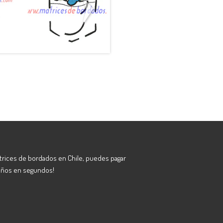
.
Pokemon ...
Escudo C...
$990
$990
atrices de bordados en Chile, puedes pagar
eños en segundos!