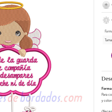
Form
Tama
Desc
Format
Para c
y color
¿Neces