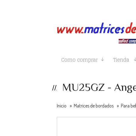
Como comprar
Tienda
MU25GZ - Angel 
Inicio
»
Matrices de bordados
»
Para be