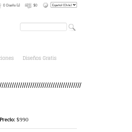
0 Diseño (s)
$0
ciones
Diseños Gratis
Precio:
$990