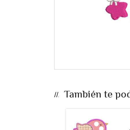
También te pod
LB25EF - Ave