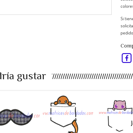
colore
Si tie
solicit
pedido
Compa
ría gustar
EU98RP -
RT47AS -
KJ34UL -
bigote a...
Pokemon ...
Pokemon ..
$990
$990
$990