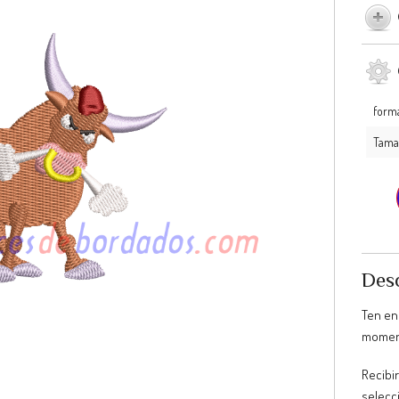
form
Tama
Desc
Ten en
moment
Recibir
selecc