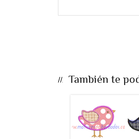
También te pod
LB25EF - Ave
apli...
$990