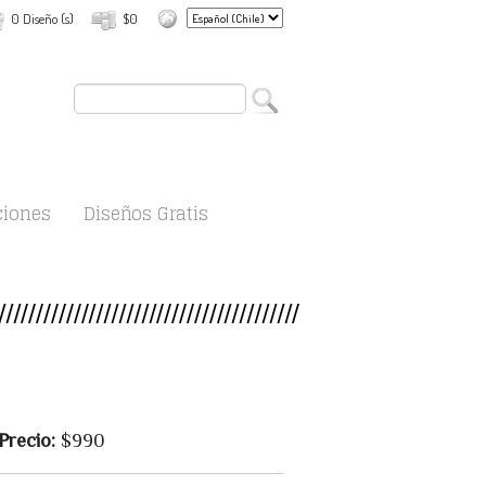
0 Diseño (s)
$0
ciones
Diseños Gratis
Precio:
$990