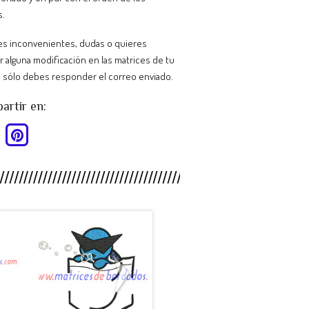
s.
nes inconvenientes, dudas o quieres
ar alguna modificación en las matrices de tu
 sólo debes responder el correo enviado.
rtir en:
HY88SB -
MP26CT -
.
Pokemon ...
Escudo C...
$990
$990