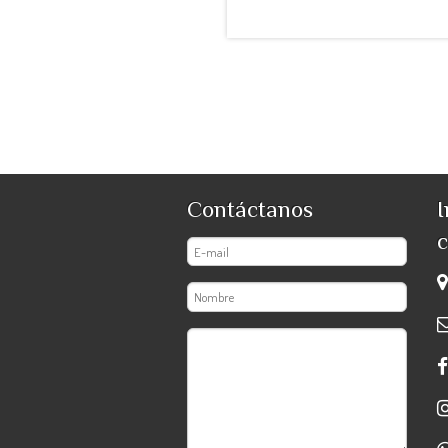
Contáctanos
I
c