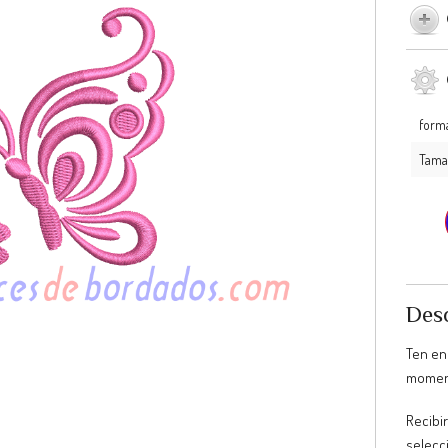
form
Tama
Desc
Ten en
moment
Recibir
selecc