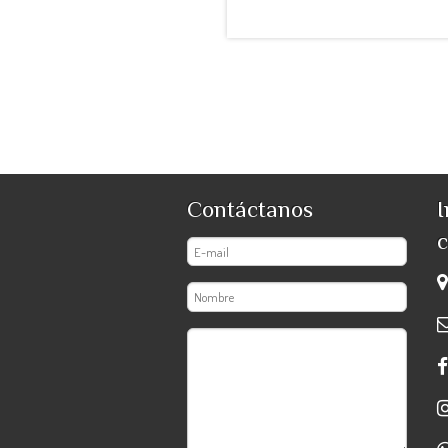
Contáctanos
I
c