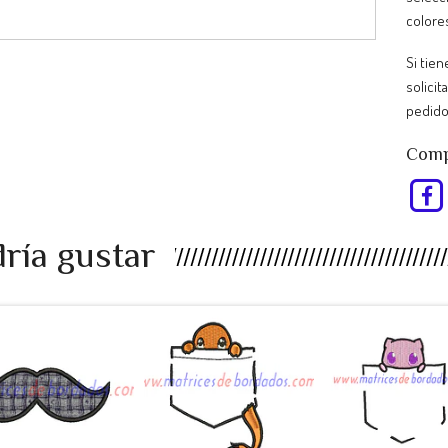
colore
Si tie
solicit
pedido
Compa
ría gustar
EU98RP -
RT47AS -
KJ34UL -
bigote a...
Pokemon ...
Pokemon ..
$990
$990
$990