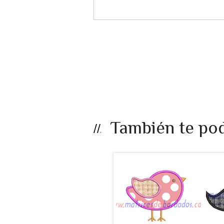
También te pod
LB25EF - Ave
apli...
$990