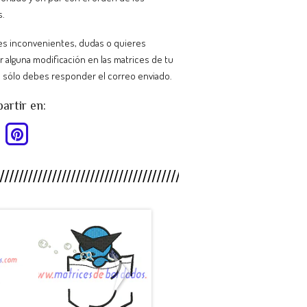
s.
nes inconvenientes, dudas o quieres
ar alguna modificación en las matrices de tu
 sólo debes responder el correo enviado.
rtir en:
HY88SB -
MP26CT -
.
Pokemon ...
Escudo C...
$990
$990