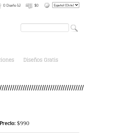
0 Diseño (s)
$0
ciones
Diseños Gratis
Precio:
$990