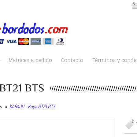
Matrices a pedido
Contacto
Términos y condi
 BT21 BTS
es
»
KA94JU - Koya BT21 BTS