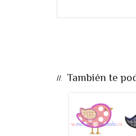
También te pod
LB25EF - Ave
apli...
$990