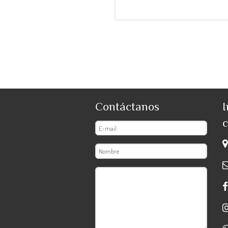
Contáctanos
I
c