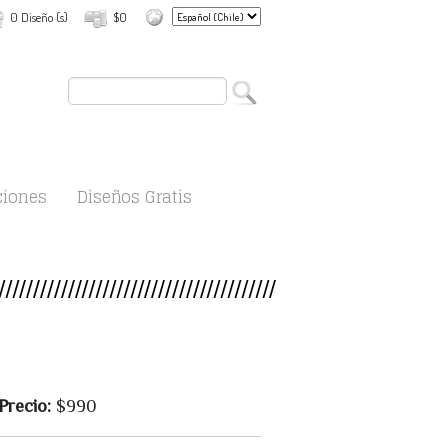
0 Diseño (s)
$0
ciones
Diseños Gratis
Precio:
$990