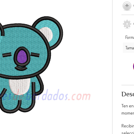
Form
Tama
Desc
Ten en
moment
Recibir
selecc