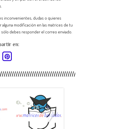
s.
nes inconvenientes, dudas o quieres
ar alguna modificación en las matrices de tu
 sólo debes responder el correo enviado.
rtir en:
HY88SB -
MP26CT -
.
Pokemon ...
Escudo C...
$990
$990