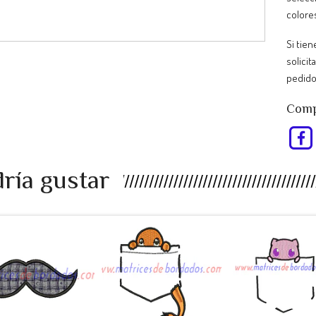
colore
Si tie
solicit
pedido
Compa
ría gustar
EU98RP -
RT47AS -
KJ34UL -
bigote a...
Pokemon ...
Pokemon ..
$990
$990
$990