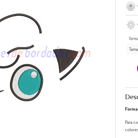
form
Tama
Desc
Format
Para c
colores