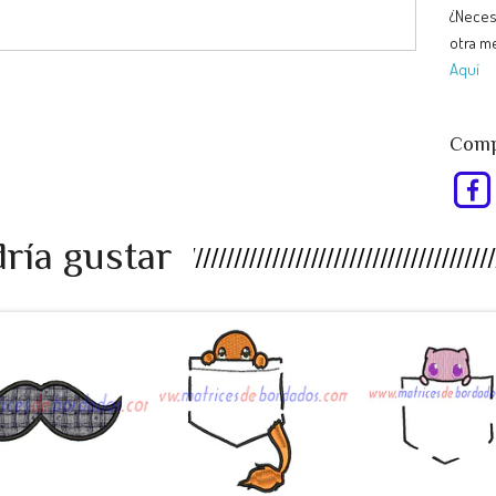
¿Neces
otra me
Aquí
Compa
ría gustar
EU98RP -
RT47AS -
KJ34UL -
bigote a...
Pokemon ...
Pokemon ..
$990
$990
$990