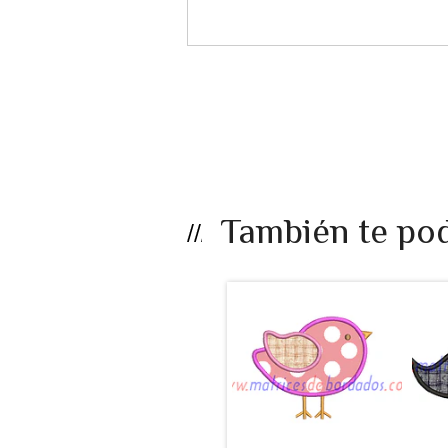
También te pod
LB25EF - Ave
apli...
$990