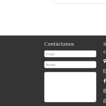
Contáctanos
I
c
;