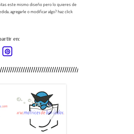
itas este mismo diseño pero lo quieres de
dida, agregarle o modificar algo? haz click
rtir en:
HY88SB -
MP26CT -
.
Pokemon ...
Escudo C...
$990
$990