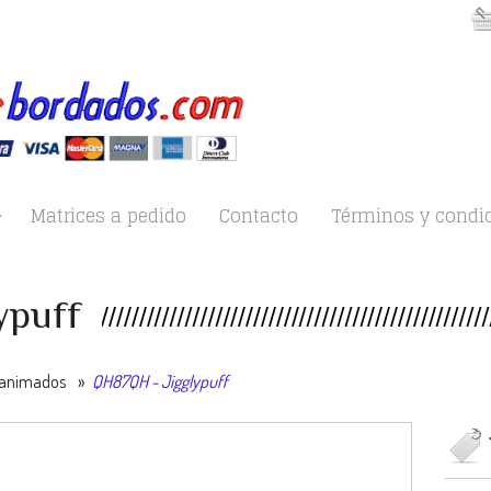
Matrices a pedido
Contacto
Términos y condi
ypuff
 animados
»
QH87QH - Jigglypuff