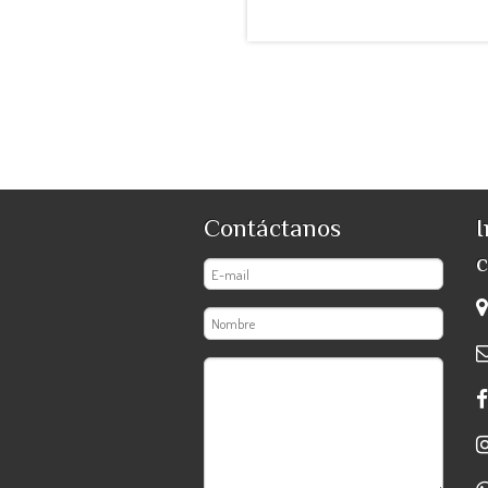
Contáctanos
I
c