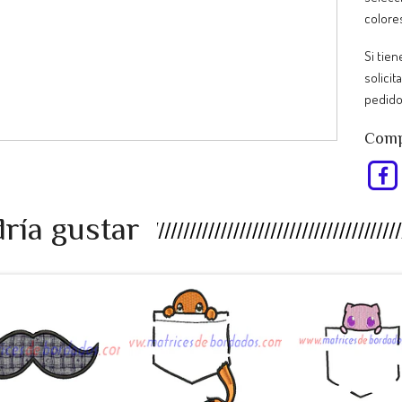
colore
Si tie
solicit
pedido
Compa
ría gustar
EU98RP -
RT47AS -
KJ34UL -
bigote a...
Pokemon ...
Pokemon ..
$990
$990
$990