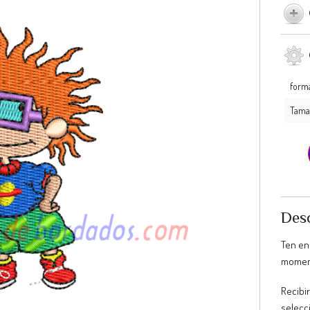
form
Tama
Desc
Ten en
moment
Recibir
selecc