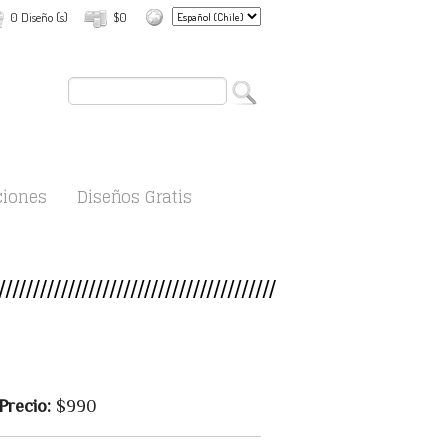
0 Diseño (s)
$0
ciones
Diseños Gratis
Precio:
$990