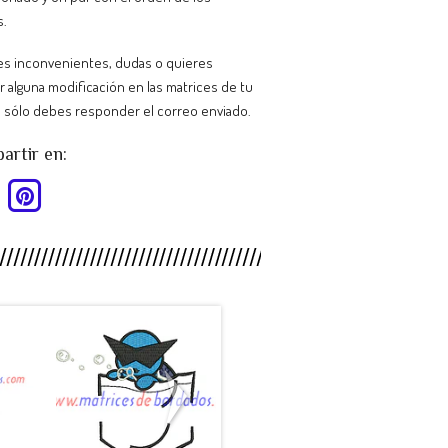
s.
nes inconvenientes, dudas o quieres
ar alguna modificación en las matrices de tu
 sólo debes responder el correo enviado.
rtir en:
HY88SB -
MP26CT -
.
Pokemon ...
Escudo C...
$990
$990