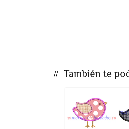
También te pod
LB25EF - Ave
apli...
$990