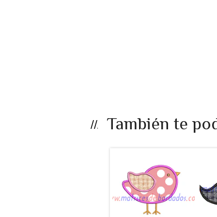
También te pod
LB25EF - Ave
apli...
$990