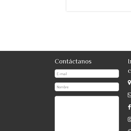
Contáctanos
I
c