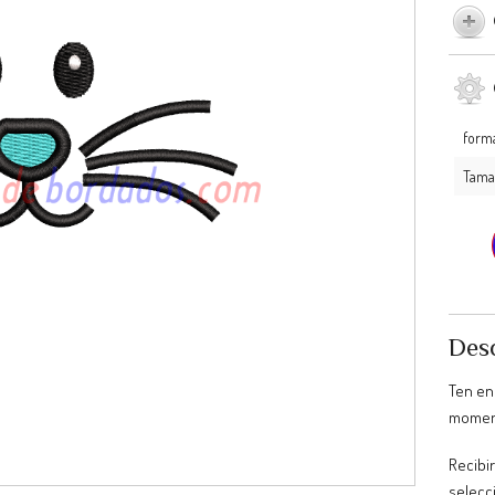
form
Tama
Desc
Ten en
moment
Recibir
selecc