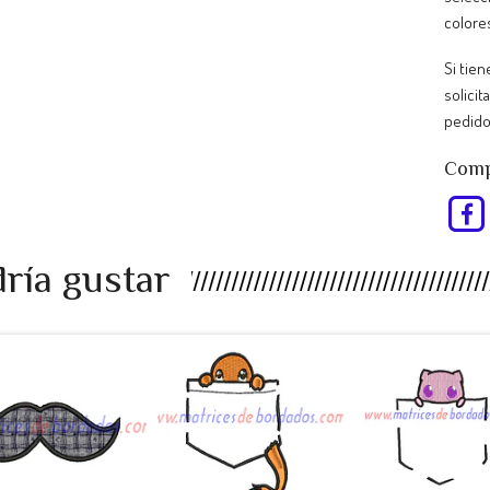
colore
Si tie
solicit
pedido
Compa
ría gustar
EU98RP -
RT47AS -
KJ34UL -
bigote a...
Pokemon ...
Pokemon ..
$990
$990
$990