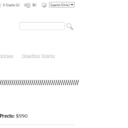
0 Diseño (s)
$0
ciones
Diseños Gratis
Precio:
$990