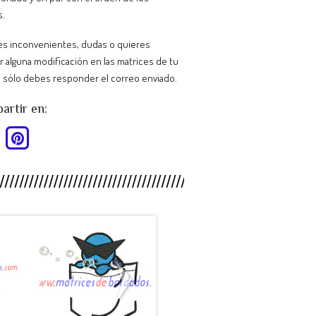
s.
nes inconvenientes, dudas o quieres
ar alguna modificación en las matrices de tu
 sólo debes responder el correo enviado.
rtir en:
HY88SB -
MP26CT -
.
Pokemon ...
Escudo C...
$990
$990