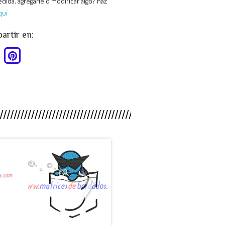
dida, agregarle o modificar algo? haz
quí
rtir en:
HY88SB -
MP26CT -
.
Pokemon ...
Escudo C...
$990
$990