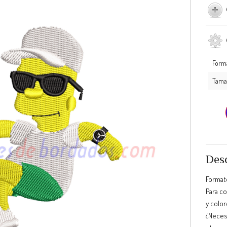
Form
Tama
Desc
Format
Para c
y color
¿Neces