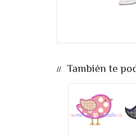
También te pod
LB25EF - Ave
apli...
$990