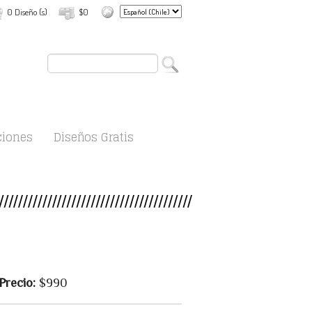
0 Diseño (s)
$0
ciones
Diseños Gratis
Precio:
$990