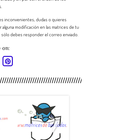
s.
nes inconvenientes, dudas o quieres
ar alguna modificación en las matrices de tu
 sólo debes responder el correo enviado.
 on:
HY88SB -
MP26CT -
.
Pokemon ...
Escudo C...
$990
$990