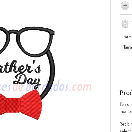
Form
Tama
Prod
Ten en
moment
Recibir
selecc