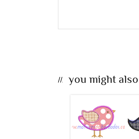
you might also
LB25EF - Ave
apli...
$990