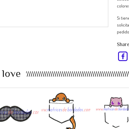
colore
Si tie
solicit
pedido
Share
 love
EU98RP -
RT47AS -
KJ34UL -
bigote a...
Pokemon ...
Pokemon ..
$990
$990
$990