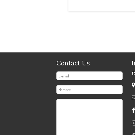
Contact Us
I
c