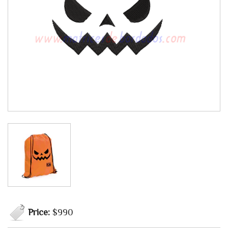
Price:
$990