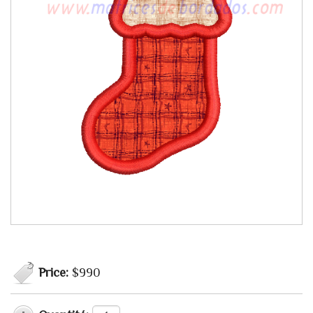
Price:
$990