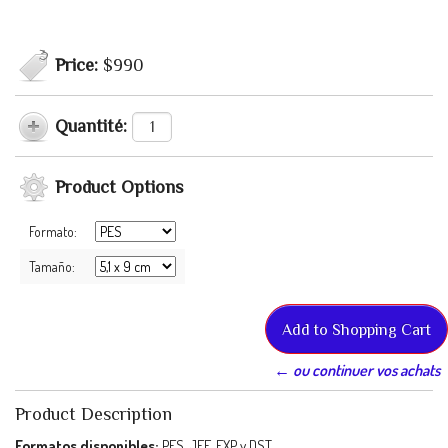
Price:
$990
Quantité:
Product Options
Formato:
Tamaño:
← ou continuer vos achats
Product Description
Formatos disponibles:
PES, JEF, EXP y DST