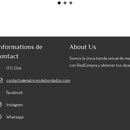
nformations de
About Us
ontact
Somos la única tienda virtual de m
con RedCompra y obtener tus dis
1 1 1 1, Chili
contacto@matricesdebordados.com
Facebook
Instagram
Whatsapp