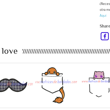
¿Neces
otra me
Aquí
Share
 love
EU98RP -
RT47AS -
KJ34UL -
bigote a...
Pokemon ...
Pokemon ..
$990
$990
$990