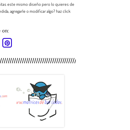
itas este mismo diseño pero lo quieres de
dida, agregarle o modificar algo? haz click
 on:
HY88SB -
MP26CT -
.
Pokemon ...
Escudo C...
$990
$990