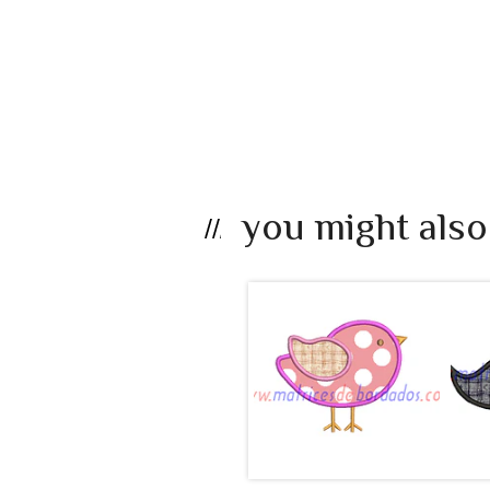
you might also
LB25EF - Ave
apli...
$990