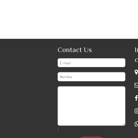
Contact Us
I
c
;