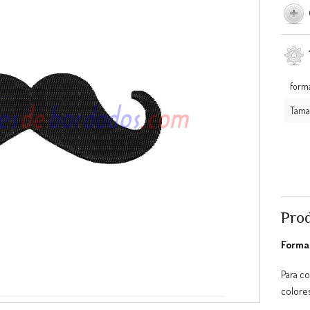
form
Tama
Prod
Format
Para c
colores