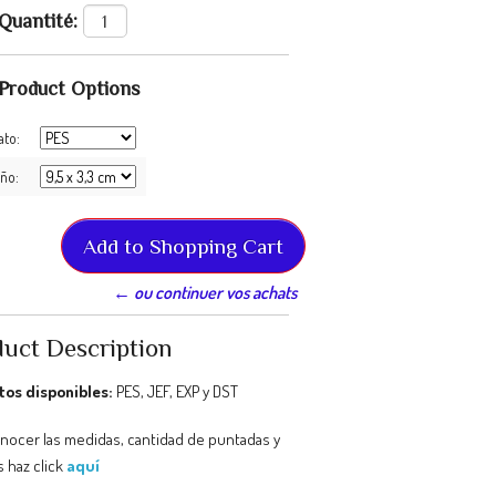
Quantité:
Product Options
ato:
ño:
← ou continuer vos achats
uct Description
os disponibles:
PES, JEF, EXP y DST
onocer las medidas, cantidad de puntadas y
 haz click
aquí